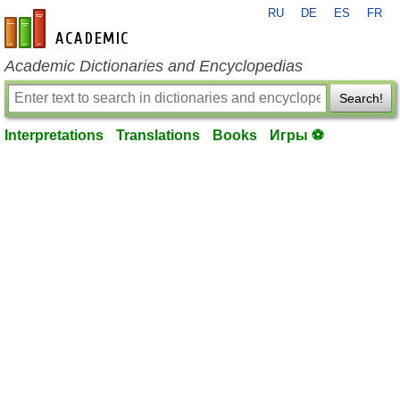
RU
DE
ES
FR
en-academic.com
Academic Dictionaries and Encyclopedias
Search!
Interpretations
Translations
Books
Игры ⚽