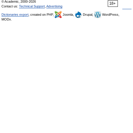
© Academic, 2000-2026
18+
Contact us:
Technical Support
,
Advertising
Dictionaries export
, created on PHP,
Joomla,
Drupal,
WordPress,
MODx.