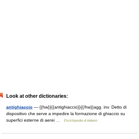
Look at other dictionaries:
antighiaccio
— {{hw}}{{antighiaccio}}{{/hw}}agg. inv. Detto di
dispositivo che serve a impedire la formazione di ghiaccio su
superfici esterne di aerei …
Enciclopedia di italiano