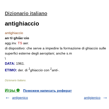
Dizionario italiano
antighiaccio
antighiaccio
an·ti·ghiàc·cio
agg.inv.
TS
aer.
di dispositivo: che serve a impedire la formazione di ghiaccio sulle
superfici esterne degli aeroplani; anche s.m
\
DATA:
1961.
1
1
ETIMO:
der. di
ghiaccio
con
anti-
.
Dizionario Italiano
.
Игры ⚽
Поможем написать реферат
antigenico
antigienico